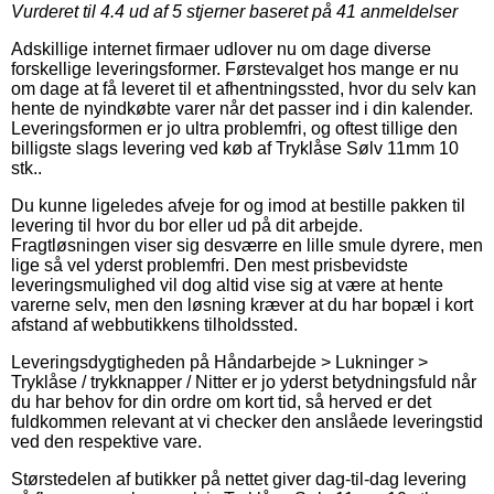
Vurderet til
4.4
ud af 5 stjerner baseret på
41
anmeldelser
Adskillige internet firmaer udlover nu om dage diverse
forskellige leveringsformer. Førstevalget hos mange er nu
om dage at få leveret til et afhentningssted, hvor du selv kan
hente de nyindkøbte varer når det passer ind i din kalender.
Leveringsformen er jo ultra problemfri, og oftest tillige den
billigste slags levering ved køb af Tryklåse Sølv 11mm 10
stk..
Du kunne ligeledes afveje for og imod at bestille pakken til
levering til hvor du bor eller ud på dit arbejde.
Fragtløsningen viser sig desværre en lille smule dyrere, men
lige så vel yderst problemfri. Den mest prisbevidste
leveringsmulighed vil dog altid vise sig at være at hente
varerne selv, men den løsning kræver at du har bopæl i kort
afstand af webbutikkens tilholdssted.
Leveringsdygtigheden på Håndarbejde > Lukninger >
Tryklåse / trykknapper / Nitter er jo yderst betydningsfuld når
du har behov for din ordre om kort tid, så herved er det
fuldkommen relevant at vi checker den anslåede leveringstid
ved den respektive vare.
Størstedelen af butikker på nettet giver dag-til-dag levering