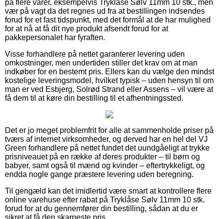
på flere varer, eksempelvis Tryklåse Sølv 11mm 10 stk., men
vær på vagt da det regnes ud fra at bestillingen indsendes
forud for et fast tidspunkt, med det formål at de har mulighed
for at nå at få dit nye produkt afsendt forud for at
pakkepersonalet har fyraften.
Visse forhandlere på nettet garanterer levering uden
omkostninger, men undertiden stiller det krav om at man
indkøber for en bestemt pris. Ellers kan du vælge den mindst
kostelige leveringsmodel, hvilket typisk – uden hensyn til om
man er ved Esbjerg, Solrød Strand eller Assens – vil være at
få dem til at køre din bestilling til et afhentningssted.
Det er jo meget problemfrit for alle at sammenholde priser på
tværs af internet virksomheder, og derved har en hel del VJ
Green forhandlere på nettet fundet det uundgåeligt at trykke
prisniveauet på en række af deres produkter – til børn og
babyer, samt også til mænd og kvinder – eftertrykkeligt, og
endda nogle gange præstere levering uden beregning.
Til gengæld kan det imidlertid være smart at kontrollere flere
online varehuse efter rabat på Tryklåse Sølv 11mm 10 stk.
forud for at du gennemfører din bestilling, sådan at du er
sikret at få den skarpeste pris.