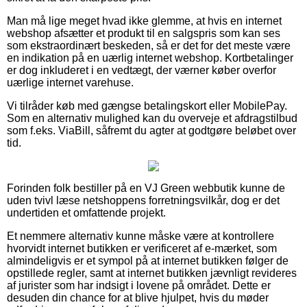
Man må lige meget hvad ikke glemme, at hvis en internet
webshop afsætter et produkt til en salgspris som kan ses
som ekstraordinært beskeden, så er det for det meste være
en indikation på en uærlig internet webshop. Kortbetalinger
er dog inkluderet i en vedtægt, der værner køber overfor
uærlige internet varehuse.
Vi tilråder køb med gængse betalingskort eller MobilePay.
Som en alternativ mulighed kan du overveje et afdragstilbud
som f.eks. ViaBill, såfremt du agter at godtgøre beløbet over
tid.
Forinden folk bestiller på en VJ Green webbutik kunne de
uden tvivl læse netshoppens forretningsvilkår, dog er det
undertiden et omfattende projekt.
Et nemmere alternativ kunne måske være at kontrollere
hvorvidt internet butikken er verificeret af e-mærket, som
almindeligvis er et sympol på at internet butikken følger de
opstillede regler, samt at internet butikken jævnligt revideres
af jurister som har indsigt i lovene på området. Dette er
desuden din chance for at blive hjulpet, hvis du møder