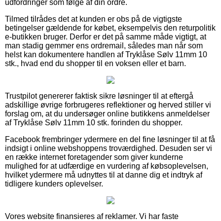
udfordringer som følge af din ordre.
Tilmed tilrådes det at kunden er obs på de vigtigste
betingelser gældende for købet, eksempelvis den returpolitik
e-butikken bruger. Derfor er det på samme måde vigtigt, at
man stadig gemmer ens ordremail, således man når som
helst kan dokumentere handlen af Tryklåse Sølv 11mm 10
stk., hvad end du shopper til en voksen eller et barn.
Trustpilot genererer faktisk sikre løsninger til at eftergå
adskillige øvrige forbrugeres reflektioner og herved stiller vi
forslag om, at du undersøger online butikkens anmeldelser
af Tryklåse Sølv 11mm 10 stk. forinden du shopper.
Facebook frembringer ydermere en del fine løsninger til at få
indsigt i online webshoppens troværdighed. Desuden ser vi
en række internet foretagender som giver kunderne
mulighed for at udfærdige en vurdering af købsoplevelsen,
hvilket ydermere må udnyttes til at danne dig et indtryk af
tidligere kunders oplevelser.
Vores website finansieres af reklamer. Vi har faste