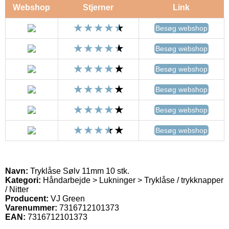
Webshop
Stjerner
Link
Besøg webshop
Besøg webshop
Besøg webshop
Besøg webshop
Besøg webshop
Besøg webshop
Navn:
Tryklåse Sølv 11mm 10 stk.
Kategori:
Håndarbejde > Lukninger > Tryklåse / trykknapper
/ Nitter
Producent:
VJ Green
Varenummer:
7316712101373
EAN:
7316712101373