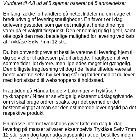
Vurderet til
4.8
ud af 5 stjerner baseret på
5
anmeldelser
En lang række forhandlere på nettet tildeler nu om dage et
bredt udvalg af leveringsmuligheder. En favorit er i dag
udleveringssteder, som gør det muligt at hente dine nye
varer på et valgfrit tidspunkt. Den er nemlig rigtig ligetil, samt
ofte også den mest betalelige mulighed for levering ved køb
af Tryklåse Sølv 7mm 12 stk..
Du bør omvendt prøve at bestille varerne til levering hjem til
dig selv eller til adressen på dit arbejde. Fragttypen bliver
somme tider lidt dyrere, men ligeledes meget let gængelig.
Den billigste fragtløsning vil dog i de fleste tilfælde være at
hente varerne selv, hvilket dog står og falder med at du lever
med kort afstand til webshoppens tilholdssted.
Fragttiden på Håndarbejde > Lukninger > Tryklåse /
trykknapper / Nitter er selvfølgelig ekstremt udslagsgivende
om vi skal bruge ordren straks, og i det øjemed er det
bestemt vigtigt at man ser den estimerede leveringstid på det
respektive produkt.
En masse internet webshops giver løfte om dag-til-dag
levering på masser af varer, eksempelvis Tryklåse Sølv 7mm
12 stk., som dog tager udgangspunkt i at der bestilles inden