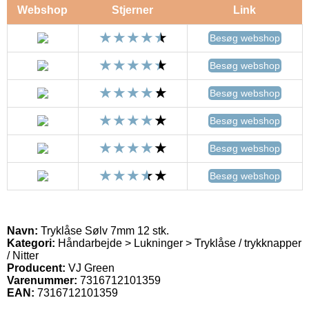
Webshop
Stjerner
Link
Besøg webshop
Besøg webshop
Besøg webshop
Besøg webshop
Besøg webshop
Besøg webshop
Navn:
Tryklåse Sølv 7mm 12 stk.
Kategori:
Håndarbejde > Lukninger > Tryklåse / trykknapper
/ Nitter
Producent:
VJ Green
Varenummer:
7316712101359
EAN:
7316712101359