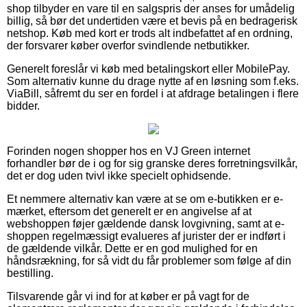
shop tilbyder en vare til en salgspris der anses for umådelig
billig, så bør det undertiden være et bevis på en bedragerisk
netshop. Køb med kort er trods alt indbefattet af en ordning,
der forsvarer køber overfor svindlende netbutikker.
Generelt foreslår vi køb med betalingskort eller MobilePay.
Som alternativ kunne du drage nytte af en løsning som f.eks.
ViaBill, såfremt du ser en fordel i at afdrage betalingen i flere
bidder.
Forinden nogen shopper hos en VJ Green internet
forhandler bør de i og for sig granske deres forretningsvilkår,
det er dog uden tvivl ikke specielt ophidsende.
Et nemmere alternativ kan være at se om e-butikken er e-
mærket, eftersom det generelt er en angivelse af at
webshoppen føjer gældende dansk lovgivning, samt at e-
shoppen regelmæssigt evalueres af jurister der er indført i
de gældende vilkår. Dette er en god mulighed for en
håndsrækning, for så vidt du får problemer som følge af din
bestilling.
Tilsvarende går vi ind for at køber er på vagt for de