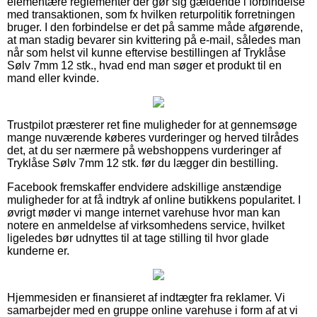
elementære reglementer der gør sig gældende i forbindelse
med transaktionen, som fx hvilken returpolitik forretningen
bruger. I den forbindelse er det på samme måde afgørende,
at man stadig bevarer sin kvittering på e-mail, således man
når som helst vil kunne eftervise bestillingen af Tryklåse
Sølv 7mm 12 stk., hvad end man søger et produkt til en
mand eller kvinde.
Trustpilot præsterer ret fine muligheder for at gennemsøge
mange nuværende køberes vurderinger og herved tilrådes
det, at du ser nærmere på webshoppens vurderinger af
Tryklåse Sølv 7mm 12 stk. før du lægger din bestilling.
Facebook fremskaffer endvidere adskillige anstændige
muligheder for at få indtryk af online butikkens popularitet. I
øvrigt møder vi mange internet varehuse hvor man kan
notere en anmeldelse af virksomhedens service, hvilket
ligeledes bør udnyttes til at tage stilling til hvor glade
kunderne er.
Hjemmesiden er finansieret af indtægter fra reklamer. Vi
samarbejder med en gruppe online varehuse i form af at vi