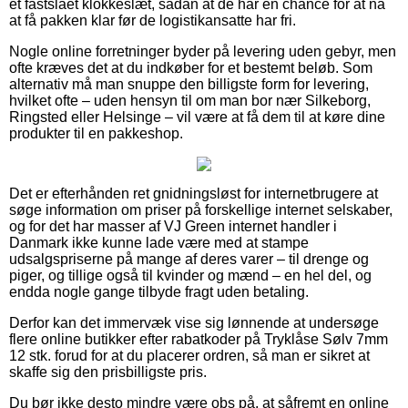
et fastslået klokkeslæt, sådan at de har en chance for at nå
at få pakken klar før de logistikansatte har fri.
Nogle online forretninger byder på levering uden gebyr, men
ofte kræves det at du indkøber for et bestemt beløb. Som
alternativ må man snuppe den billigste form for levering,
hvilket ofte – uden hensyn til om man bor nær Silkeborg,
Ringsted eller Helsinge – vil være at få dem til at køre dine
produkter til en pakkeshop.
Det er efterhånden ret gnidningsløst for internetbrugere at
søge information om priser på forskellige internet selskaber,
og for det har masser af VJ Green internet handler i
Danmark ikke kunne lade være med at stampe
udsalgspriserne på mange af deres varer – til drenge og
piger, og tillige også til kvinder og mænd – en hel del, og
endda nogle gange tilbyde fragt uden betaling.
Derfor kan det immervæk vise sig lønnende at undersøge
flere online butikker efter rabatkoder på Tryklåse Sølv 7mm
12 stk. forud for at du placerer ordren, så man er sikret at
skaffe sig den prisbilligste pris.
Du bør ikke desto mindre være obs på, at såfremt en online