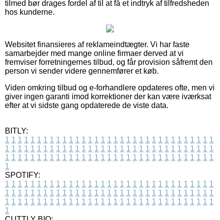
tilmed bør drages fordel af til at få et indtryk af tilfredsheden
hos kunderne.
Websitet finansieres af reklameindtægter. Vi har faste
samarbejder med mange online firmaer derved at vi
fremviser forretningernes tilbud, og får provision såfremt den
person vi sender videre gennemfører et køb.
Viden omkring tilbud og e-forhandlere opdateres ofte, men vi
giver ingen garanti imod korrektioner der kan være iværksat
efter at vi sidste gang opdaterede de viste data.
BITLY:
1
1
1
1
1
1
1
1
1
1
1
1
1
1
1
1
1
1
1
1
1
1
1
1
1
1
1
1
1
1
1
1
1
1
1
1
1
1
1
1
1
1
1
1
1
1
1
1
1
1
1
1
1
1
1
1
1
1
1
1
1
1
1
1
1
1
1
1
1
1
1
1
1
1
1
1
1
1
1
1
1
1
1
1
1
1
1
1
1
1
1
1
1
1
1
1
1
1
1
1
SPOTIFY:
1
1
1
1
1
1
1
1
1
1
1
1
1
1
1
1
1
1
1
1
1
1
1
1
1
1
1
1
1
1
1
1
1
1
1
1
1
1
1
1
1
1
1
1
1
1
1
1
1
1
1
1
1
1
1
1
1
1
1
1
1
1
1
1
1
1
1
1
1
1
1
1
1
1
1
1
1
1
1
1
1
1
1
1
1
1
1
1
1
1
1
1
1
1
1
1
1
1
1
1
CUTTLY BIO: