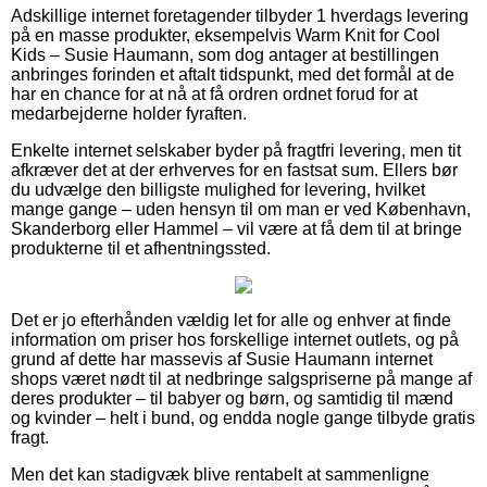
Adskillige internet foretagender tilbyder 1 hverdags levering
på en masse produkter, eksempelvis Warm Knit for Cool
Kids – Susie Haumann, som dog antager at bestillingen
anbringes forinden et aftalt tidspunkt, med det formål at de
har en chance for at nå at få ordren ordnet forud for at
medarbejderne holder fyraften.
Enkelte internet selskaber byder på fragtfri levering, men tit
afkræver det at der erhverves for en fastsat sum. Ellers bør
du udvælge den billigste mulighed for levering, hvilket
mange gange – uden hensyn til om man er ved København,
Skanderborg eller Hammel – vil være at få dem til at bringe
produkterne til et afhentningssted.
Det er jo efterhånden vældig let for alle og enhver at finde
information om priser hos forskellige internet outlets, og på
grund af dette har massevis af Susie Haumann internet
shops været nødt til at nedbringe salgspriserne på mange af
deres produkter – til babyer og børn, og samtidig til mænd
og kvinder – helt i bund, og endda nogle gange tilbyde gratis
fragt.
Men det kan stadigvæk blive rentabelt at sammenligne