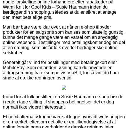
nogle forskellige online forhandlere efter rabatkoder på
Warm Knit for Cool Kids – Susie Haumann inden du
færdiggør din shopping, således at du er sikret at antage
den mest betalelige pris.
Man bør bare være klar over, at når en e-shop tilbyder
produkter for en salgspris som kan ses som ufattelig gunstig,
kunne det mange gange være en varsel om en snydagtig
online webshop. Bestillinger med betalingskort er dog en del
af en ordning, som bistår folk overfor bedrageriske online
selskaber.
Generelt går vi ind for bestillinger med betalingskort eller
MobilePay. Som en anden løsning kan du anvende en
afdragsordning fra eksempelvis ViaBill, for så vidt du har i
sinde at dække regningen over tid.
Forud for at folk bestiller i en Susie Haumann e-shop bør de
i reglen tage stilling til shoppens betingelser, det er dog
normalt ikke videre interessant.
Et nemt alternativ kunne være at kigge hvorvidt webshoppen
er e-mærket, eftersom det ofte er en tilkendegivelse af at
online forretningen overholder de danske retningslinjer,