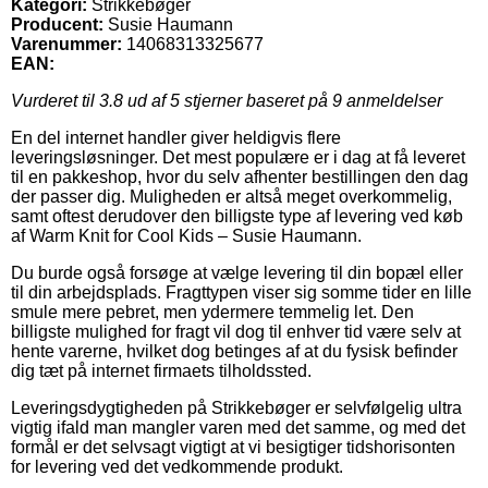
Kategori:
Strikkebøger
Producent:
Susie Haumann
Varenummer:
14068313325677
EAN:
Vurderet til
3.8
ud af 5 stjerner baseret på
9
anmeldelser
En del internet handler giver heldigvis flere
leveringsløsninger. Det mest populære er i dag at få leveret
til en pakkeshop, hvor du selv afhenter bestillingen den dag
der passer dig. Muligheden er altså meget overkommelig,
samt oftest derudover den billigste type af levering ved køb
af Warm Knit for Cool Kids – Susie Haumann.
Du burde også forsøge at vælge levering til din bopæl eller
til din arbejdsplads. Fragttypen viser sig somme tider en lille
smule mere pebret, men ydermere temmelig let. Den
billigste mulighed for fragt vil dog til enhver tid være selv at
hente varerne, hvilket dog betinges af at du fysisk befinder
dig tæt på internet firmaets tilholdssted.
Leveringsdygtigheden på Strikkebøger er selvfølgelig ultra
vigtig ifald man mangler varen med det samme, og med det
formål er det selvsagt vigtigt at vi besigtiger tidshorisonten
for levering ved det vedkommende produkt.