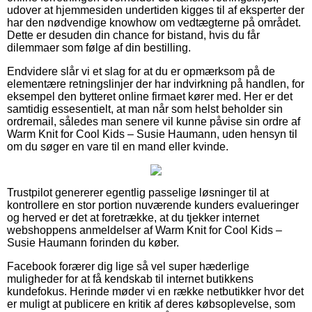
udover at hjemmesiden undertiden kigges til af eksperter der
har den nødvendige knowhow om vedtægterne på området.
Dette er desuden din chance for bistand, hvis du får
dilemmaer som følge af din bestilling.
Endvidere slår vi et slag for at du er opmærksom på de
elementære retningslinjer der har indvirkning på handlen, for
eksempel den bytteret online firmaet kører med. Her er det
samtidig essesentielt, at man når som helst beholder sin
ordremail, således man senere vil kunne påvise sin ordre af
Warm Knit for Cool Kids – Susie Haumann, uden hensyn til
om du søger en vare til en mand eller kvinde.
Trustpilot genererer egentlig passelige løsninger til at
kontrollere en stor portion nuværende kunders evalueringer
og herved er det at foretrække, at du tjekker internet
webshoppens anmeldelser af Warm Knit for Cool Kids –
Susie Haumann forinden du køber.
Facebook forærer dig lige så vel super hæderlige
muligheder for at få kendskab til internet butikkens
kundefokus. Herinde møder vi en række netbutikker hvor det
er muligt at publicere en kritik af deres købsoplevelse, som